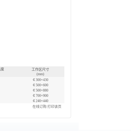
温度
工作区尺寸
(mm)
￠300×430
￠500×600
￠500×880
￠700×900
￠240×440
在线订购
打印该页