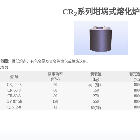
CR
系列坩埚式熔化炉
2
应范围
：供低熔点、有色金属及合金等熔化或熔炼这用。
术参数
装载量
额定
额定功率
型 号
(KW)
（kg）
(℃)
CR
-20-8
20
800
40（铝）
2
CR-60-8
60
150
800
CR-60-8
80
270
800
GY-87-56
130
550
800
QR-12-8
12
800
80(锌)